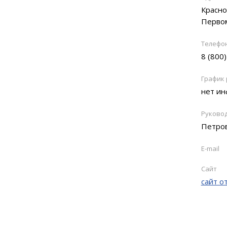
Красно
Первом
Телефо
8 (800
График
нет и
Руково
Петров
E-mail
Сайт
сайт о