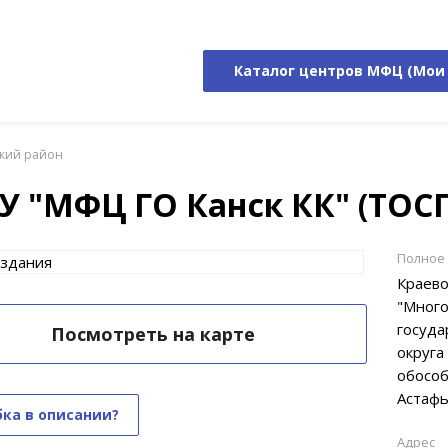
Каталог центров МФЦ (Мои
кий район
У "МФЦ ГО Канск КК" (ТОСП
Полное
Краево
"Много
госуда
Посмотреть на карте
округа
обособ
Астафь
ка в описании?
Адрес