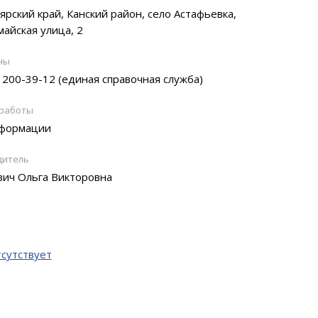
ярский край, Канский район, село Астафьевка,
айская улица, 2
ны
) 200-39-12 (единая справочная служба)
 работы
нформации
дитель
ич Ольга Викторовна
тсутствует