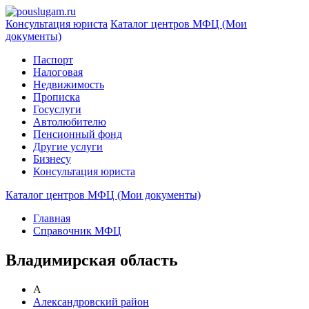
Консультация юриста
Каталог центров МФЦ (Мои
документы)
Паспорт
Налоговая
Недвижимость
Прописка
Госуслуги
Автолюбителю
Пенсионный фонд
Другие услуги
Бизнесу
Консультация юриста
Каталог центров МФЦ (Мои документы)
Главная
Справочник МФЦ
Владимирская область
А
Александровский район