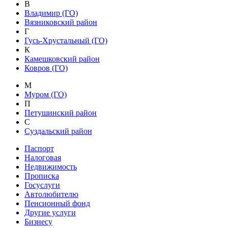
В
Владимир (ГО)
Вязниковский район
Г
Гусь-Хрустальный (ГО)
К
Камешковский район
Ковров (ГО)
М
Муром (ГО)
П
Петушинский район
С
Суздальский район
Паспорт
Налоговая
Недвижимость
Прописка
Госуслуги
Автолюбителю
Пенсионный фонд
Другие услуги
Бизнесу