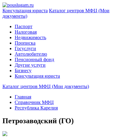
Консультация юриста
Каталог центров МФЦ (Мои
документы)
Паспорт
Налоговая
Недвижимость
Прописка
Госуслуги
Автолюбителю
Пенсионный фонд
Другие услуги
Бизнесу
Консультация юриста
Каталог центров МФЦ (Мои документы)
Главная
Справочник МФЦ
Республика Карелия
Петрозаводский (ГО)