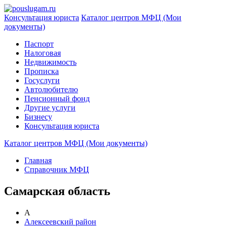
Консультация юриста
Каталог центров МФЦ (Мои
документы)
Паспорт
Налоговая
Недвижимость
Прописка
Госуслуги
Автолюбителю
Пенсионный фонд
Другие услуги
Бизнесу
Консультация юриста
Каталог центров МФЦ (Мои документы)
Главная
Справочник МФЦ
Самарская область
А
Алексеевский район