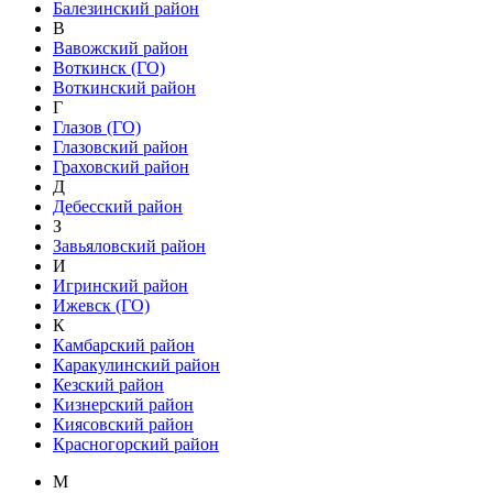
Балезинский район
В
Вавожский район
Воткинск (ГО)
Воткинский район
Г
Глазов (ГО)
Глазовский район
Граховский район
Д
Дебесский район
З
Завьяловский район
И
Игринский район
Ижевск (ГО)
К
Камбарский район
Каракулинский район
Кезский район
Кизнерский район
Киясовский район
Красногорский район
М