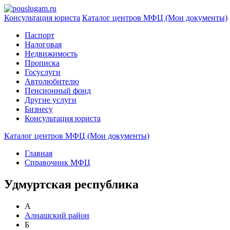
Консультация юриста
Каталог центров МФЦ (Мои документы)
Паспорт
Налоговая
Недвижимость
Прописка
Госуслуги
Автолюбителю
Пенсионный фонд
Другие услуги
Бизнесу
Консультация юриста
Каталог центров МФЦ (Мои документы)
Главная
Справочник МФЦ
Удмуртская республика
А
Алнашский район
Б