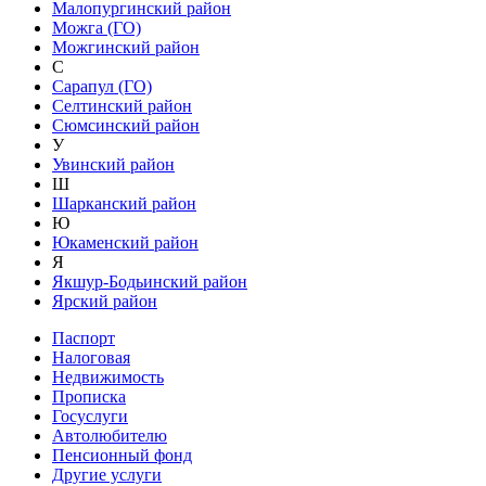
Малопургинский район
Можга (ГО)
Можгинский район
С
Сарапул (ГО)
Селтинский район
Сюмсинский район
У
Увинский район
Ш
Шарканский район
Ю
Юкаменский район
Я
Якшур-Бодьинский район
Ярский район
Паспорт
Налоговая
Недвижимость
Прописка
Госуслуги
Автолюбителю
Пенсионный фонд
Другие услуги