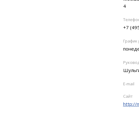
4
Телефо
+7 (49
График
понеде
Руково
Шульг
E-mail
Сайт
http://