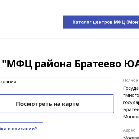
Каталог центров МФЦ (Мои
 "МФЦ района Братеево Ю
Полное
Госуд
"Много
госуда
Посмотреть на карте
Братее
Москв
ка в описании?
Адрес
Москва