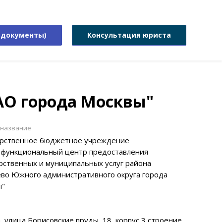
 документы)
Консультация юриста
АО города Москвы"
 название
арственное бюджетное учреждение
функциональный центр предоставления
рственных и муниципальных услуг района
во Южного административного округа города
ы"
, улица Борисовские пруды, 18, корпус 3 строение