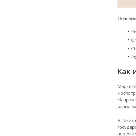
Основны
Ре
Оп
Сб
Ре
Как 
Маркетп
Роспотр
Наприме
равно м
В таких
государ
перечне