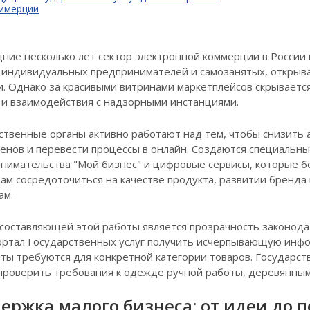
ммерции
дние несколько лет сектор электронной коммерции в России
 индивидуальных предпринимателей и самозанятых, открыв
и. Однако за красивыми витринами маркетплейсов скрывается
 и взаимодействия с надзорными инстанциями.
ственные органы активно работают над тем, чтобы снизить
енов и перевести процессы в онлайн. Создаются специальн
нимательства "Мой бизнес" и цифровые сервисы, которые бер
ам сосредоточиться на качестве продукта, развитии бренда и
ам.
составляющей этой работы является прозрачность законода
ортал Государственных услуг получить исчерпывающую инф
ты требуются для конкретной категории товаров. Государс
проверить требования к одежде ручной работы, деревянным 
ержка малого бизнеса: от идеи до 