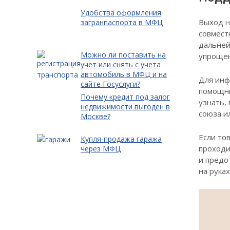
Удобства оформления
Выход н
загранпаспорта в МФЦ
совмест
дальней
Можно ли поставить на
упрощен
учет или снять с учета
автомобиль в МФЦ и на
Для инф
сайте Госуслуги?
помощни
Почему кредит под залог
узнать,
недвижимости выгоден в
союза и
Москве?
Если то
Купля-продажа гаража
проходи
через МФЦ
и предо
на рука