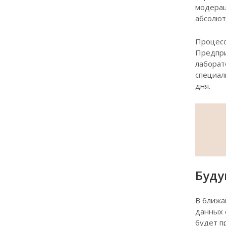
модерац
абсолют
Процесс
Предпри
лаборат
специал
дня.
Буду
В ближа
данных 
будет п