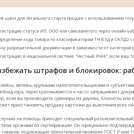
е шаги для легального старта продаж с использованием госу
гистрацию статуса ИП, ООО или самозанятого через онлайн-ка
ределение кода товара по классификаторам ТН ВЭД и ОКПД2 с
ор разрешительной документации в зависимости от категории 
гистрацию в национальной системе "Честный ЗНАК" (если ваш т
избежать штрафов и блокировок: ра
лейсы, являясь крупными налогоплательщиками и субъектами
ебнадзора, перестраховываются и часто запрашивают доку
р, если вы производите сувениры из дерева, блокноты или 
ожет приостановить продажу карточки до выяснения всех об
 случаях на помощь приходит специальный разъяснительны
ством органами по сертификации. Он официально подтвержд
 товаров, подлежащих обязательной проверке ГОСТ Р или Т