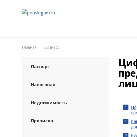
Главная
Бизнесу
Циф
Паспорт
пре
ли
Налоговая
Недвижимость
По
пр
Прописка
Ка
до
Бу