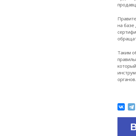
продавц
Правите
на базе
сертифи
обращат
Таким о
правиль
который
инструм
органов.