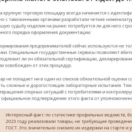
а крупную торговую площадку всегда начинается с идентифи
но с таможенными органами разработали четкие номенклату
шую судьбу изделия на рынке: потребуется ли для него стр
ного порядка оформления документации.
ормирования предпринимателей сейчас используются не толь
ки. Специальные государственные сервисы позволяют вбить 
 подлежит ли он обязательной сертификации, декларирован
ли освобожден от этих процедур.
вар не попадает ни в один из списков обязательной оценки с
ть сложные и дорогостоящие лабораторные испытания. Тем 
твращения спорных ситуаций с потребителями и контролир
х официальное подтверждение этого факта от уполномоченн
Интересный факт: по статистике профильных ведомств, б
2023 году реализовали товары, не требующие проведени
ГОСТ. Это значительно снизило их издержки на старте и 