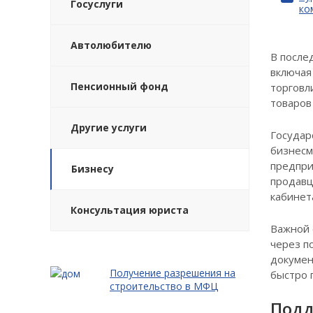
Госуслуги
ко
Автолюбителю
В после
включая
Пенсионный фонд
торговл
товаров
Другие услуги
Государ
бизнесм
предпри
Бизнесу
продавц
кабинет
Консультация юриста
Важной 
через п
докумен
Получение разрешения на
быстро 
строительство в МФЦ
Подд