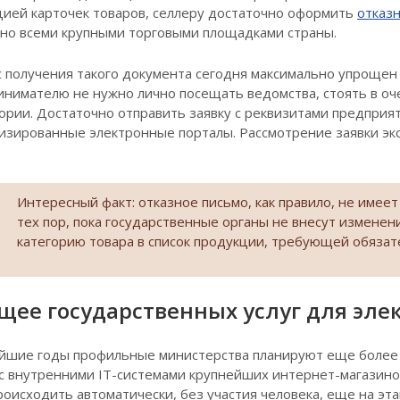
ией карточек товаров, селлеру достаточно оформить
отказ
но всеми крупными торговыми площадками страны.
 получения такого документа сегодня максимально упрощен
нимателю не нужно лично посещать ведомства, стоять в оч
ории. Достаточно отправить заявку с реквизитами предприя
изированные электронные порталы. Рассмотрение заявки эк
Интересный факт: отказное письмо, как правило, не имеет
тех пор, пока государственные органы не внесут изменен
категорию товара в список продукции, требующей обязат
щее государственных услуг для эл
йшие годы профильные министерства планируют еще более 
с внутренними IT-системами крупнейших интернет-магазинов.
роисходить автоматически, без участия человека, еще на эт