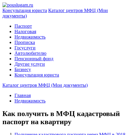
Консультация юриста
Каталог центров МФЦ (Мои
документы)
Паспорт
Налоговая
Недвижимость
Прописка
Госуслуги
Автолюбителю
Пенсионный фонд
Другие услуги
Бизнесу
Консультация юриста
Каталог центров МФЦ (Мои документы)
Главная
Недвижимость
Как получить в МФЦ кадастровый
паспорт на квартиру
Получение кадастрового паспорта через МФЦ в 2018