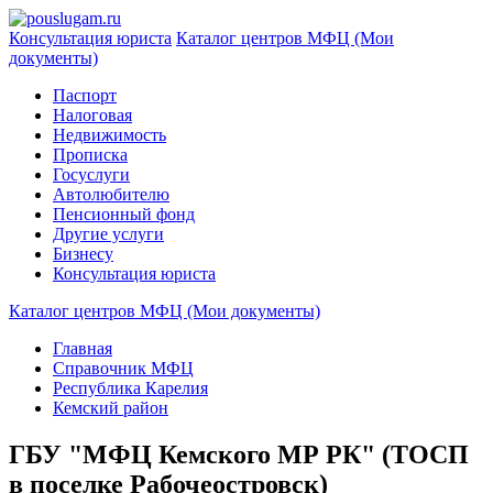
Консультация юриста
Каталог центров МФЦ (Мои
документы)
Паспорт
Налоговая
Недвижимость
Прописка
Госуслуги
Автолюбителю
Пенсионный фонд
Другие услуги
Бизнесу
Консультация юриста
Каталог центров МФЦ (Мои документы)
Главная
Справочник МФЦ
Республика Карелия
Кемский район
ГБУ "МФЦ Кемского МР РК" (ТОСП
в поселке Рабочеостровск)